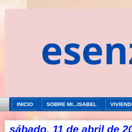
"Esenziacurvy tu blog definitivo de inspiración y cons
INICIO
SOBRE MI...ISABEL
VIVIEN
sábado, 11 de abril de 2